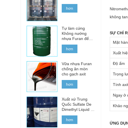
hơn
Nitrometh
không tan
Tự làm cứng
SỰ CHỈ 
Không nướng
nhựa Furan để
Mặt hàn
đúc sắt, thép và
kim loại màu
hơn
Xuất hi
Độ ẩm
Vữa nhựa Furan
chống ăn mòn
cho gạch axit
Trọng l
hơn
Tính axi
Ngay ở 
Xuất xứ Trung
Quốc Sulfate De
Khảo n
Dimethyl Liquid để
bán
hơn
ỨNG DỤ