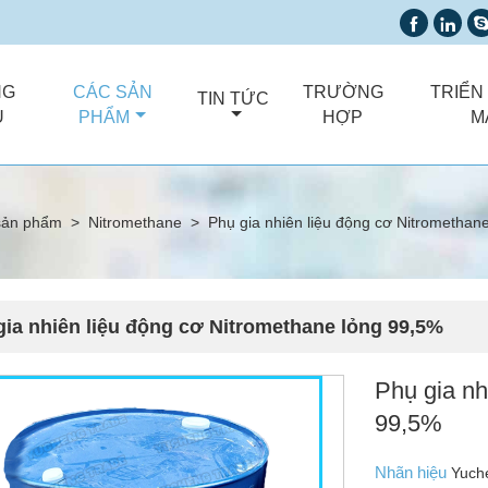


NG
CÁC SẢN
TRƯỜNG
TRIỂN
TIN TỨC
Ủ
PHẨM
HỢP
M
sản phẩm
>
Nitromethane
>
Phụ gia nhiên liệu động cơ Nitromethan
gia nhiên liệu động cơ Nitromethane lỏng 99,5%
Phụ gia nh
99,5%
Nhãn hiệu
Yuch