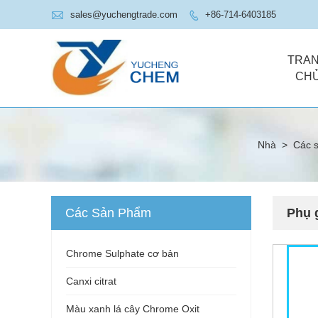

sales@yuchengtrade.com
+86-714-6403185

TRA
CH
Nhà
>
Các 
Các Sản Phẩm
Phụ 
Chrome Sulphate cơ bản
Canxi citrat
Màu xanh lá cây Chrome Oxit