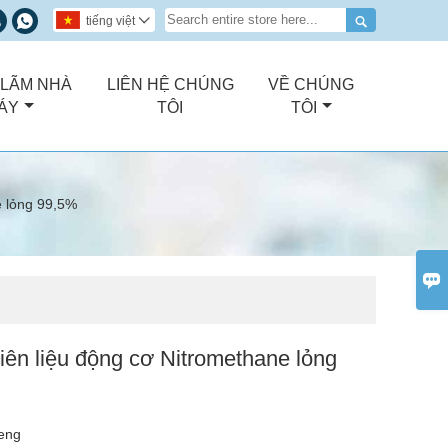



tiếng việt

 LÃM NHÀ
LIÊN HỆ CHÚNG
VỀ CHÚNG
ÁY
TÔI
TÔI
e lỏng 99,5%

iên liệu động cơ Nitromethane lỏng
eng