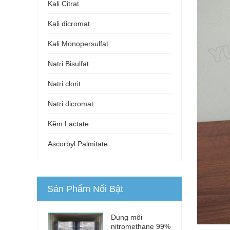
Kali Citrat
Kali dicromat
Kali Monopersulfat
Natri Bisulfat
Natri clorit
Natri dicromat
Kẽm Lactate
Ascorbyl Palmitate
Sản Phẩm Nổi Bật
Dung môi
nitromethane 99%