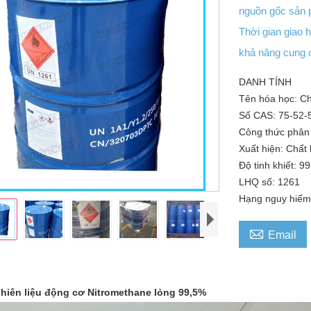
nguồn gốc sản
Thời gian giao
khả năng cung
DANH TÍNH
Tên hóa học: Ch
Số CAS: 75-52-
Công thức phân
Xuất hiện: Chất 
Độ tinh khiết: 9
LHQ số: 1261
Hạng nguy hiểm

Email
nhiên liệu động cơ Nitromethane lỏng 99,5%