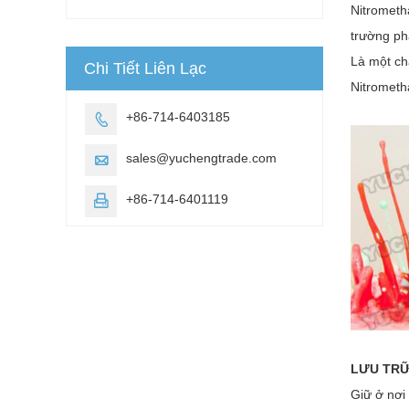
Nitrometh
trường ph
Là một ch
Chi Tiết Liên Lạc
Nitrometh
+86-714-6403185

sales@yuchengtrade.com

+86-714-6401119

LƯU TR
Giữ ở nơi