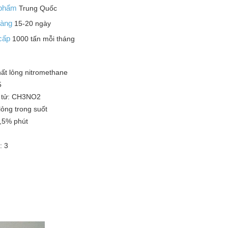
 phẩm
Trung Quốc
 hàng
15-20 ngày
 cấp
1000 tấn mỗi tháng
ất lỏng nitromethane
5
 tử: CH3NO2
lỏng trong suốt
9,5% phút
: 3