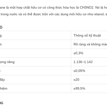
ane là một hợp chất hữu cơ có công thức hóa học là CH3NO2. Nó là hợ
 trong nước và có thể được trộn với các dung môi hữu cơ như etanol, e
RÕ
g
Thông số kỹ thuật
ện
Rõ ràng và không mà
≤
0,3%
ượng riêng
1.136
~
1.142
t
≤
0,05%
đây
≤
20
ghiệm
≥
99,5%
NG