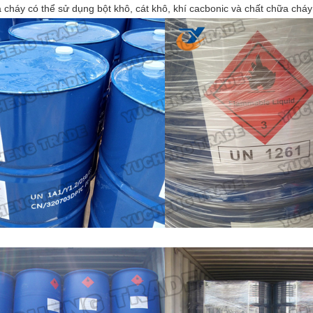
 cháy có thể sử dụng bột khô, cát khô, khí cacbonic và chất chữa cháy