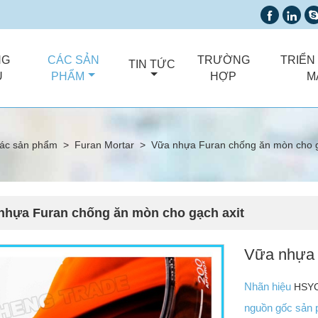


NG
CÁC SẢN
TRƯỜNG
TRIỂN
TIN TỨC
Ủ
PHẨM
HỢP
M
ác sản phẩm
>
Furan Mortar
>
Vữa nhựa Furan chống ăn mòn cho g
nhựa Furan chống ăn mòn cho gạch axit
Vữa nhựa 
Nhãn hiệu
HSY
nguồn gốc sản