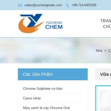

sales@yuchengtrade.com
+86-714-6403185

TRA
CH
Nhà
>
C
Các Sản Phẩm
Vữa 
Chrome Sulphate cơ bản
Canxi citrat
Màu xanh lá cây Chrome Oxit