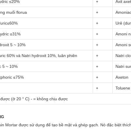
hydric ≤20%
+
Axit axe
ng muối florua
+
Amonia
nfuric≤60%
+
Urê (du
hydric ≤31%
+
Amoni ni
droxit 5 ~ 10%
+
Amoni su
furic 60% và Natri hydroxit 10%, luân phiên
+
Natri cl
ric 5 ~ 10%
+
Natri su
otphoric ≤75%
+
Axeton
+
Toluene
 được (ở 20 ° C) - = không chịu được
NG
in Mortar được sử dụng để tạo bề mặt và ghép gạch. Nó đặc biệt thíc