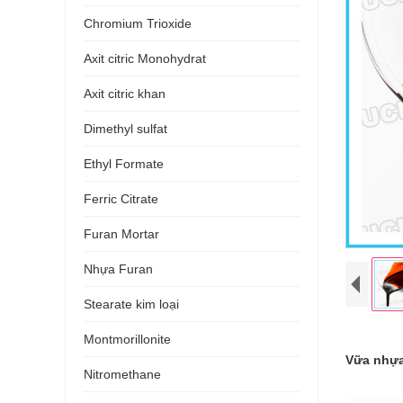
Chromium Trioxide
Axit citric Monohydrat
Axit citric khan
Dimethyl sulfat
Ethyl Formate
Ferric Citrate
Furan Mortar
Nhựa Furan
Stearate kim loại
Montmorillonite
Vữa nhựa
Nitromethane