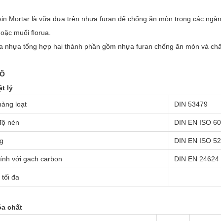
in Mortar là vữa dựa trên nhựa furan để chống ăn mòn trong các ngàn
hoặc muối florua.
ữa nhựa tổng hợp hai thành phần gồm nhựa furan chống ăn mòn và chấ
RÕ
ật lý
hàng loạt
DIN 53479
độ nén
DIN EN ISO 6
g
DIN EN ISO 5
dính với gạch carbon
DIN EN 24624
 tối đa
óa chất