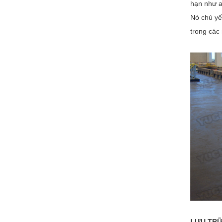
hạn như a
Nó chủ yế
trong các
LƯU TR