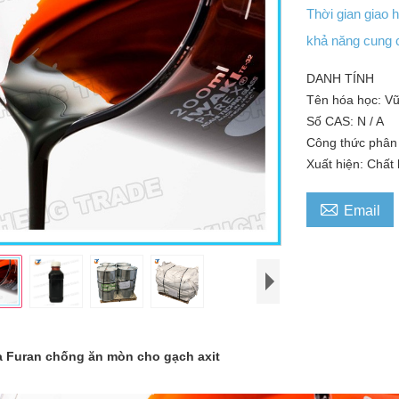
Thời gian giao
khả năng cung
DANH TÍNH
Tên hóa học: V
Số CAS: N / A
Công thức phân 
Xuất hiện: Chất

Email
 Furan chống ăn mòn cho gạch axit