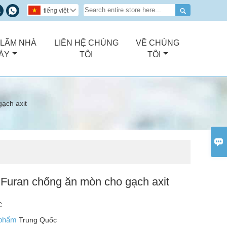



tiếng việt

 LÃM NHÀ
LIÊN HỆ CHÚNG
VỀ CHÚNG
ÁY
TÔI
TÔI
ạch axit

Furan chống ăn mòn cho gạch axit
C
 phẩm
Trung Quốc