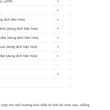
tic ≤20%
+
c
+
ng dịch bão hòa)
+
trat (dung dịch bão hòa)
+
lfat (dung dịch bão hòa)
+
orua (dung dịch bão hòa)
+
nfat (dung dịch bão hòa)
+
-
+
h hợp cho môi trường hóa chất có tính ăn mòn cao, chẳng