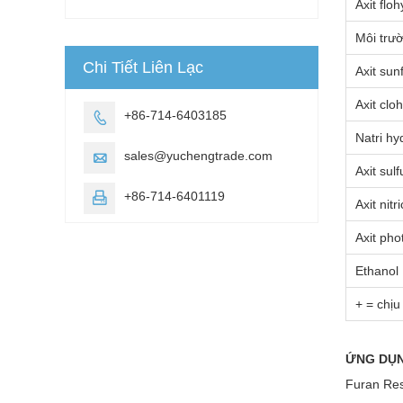
Axit flo
Môi trườ
Chi Tiết Liên Lạc
Axit su
Axit clo
+86-714-6403185

Natri hy
sales@yuchengtrade.com

Axit sul
+86-714-6401119

Axit nit
Axit ph
Ethanol
+ = chịu
ỨNG DỤ
Furan Res