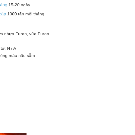
 hàng
15-20 ngày
 cấp
1000 tấn mỗi tháng
ữa nhựa Furan, vữa Furan
tử: N / A
 lỏng màu nâu sẫm