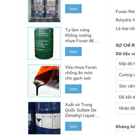
hơn
Furan Res
flohydric 
Là loại v
Tự làm cứng
Không nướng
nhựa Furan để
SỰ CHỈ 
đúc sắt, thép và
kim loại màu
hơn
Dữ liệu v
Mật độ 
Vữa nhựa Furan
chống ăn mòn
Cường 
cho gạch axit
Sức căn
hơn
Độ kết 
Xuất xứ Trung
Nhiệt độ
Quốc Sulfate De
Dimethyl Liquid để
bán
hơn
Kháng h